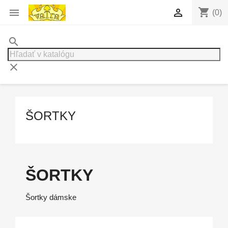
shopping_cart


(0)
search
clear
ŠORTKY
ŠORTKY
Šortky dámske