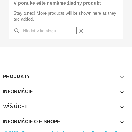
V ponuke ešte nemáme žiadny produkt
Stay tuned! More products will be shown here as they
are added.
search
clear

PRODUKTY

INFORMÁCIE

VÁŠ ÚČET
keyboard_arrow_down
INFORMÁCIE O E-SHOPE