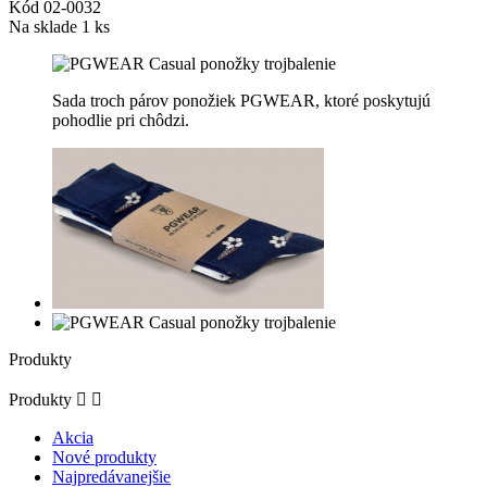
Kód
02-0032
Na sklade
1 ks
Sada troch párov ponožiek PGWEAR, ktoré poskytujú
pohodlie pri chôdzi.
Produkty
Produkty


Akcia
Nové produkty
Najpredávanejšie