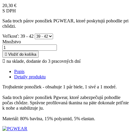
20,30 €
S DPH
Sada troch párov ponožiek PGWEAR, ktoré poskytujú pohodlie pri
chôdzi.
Veľkosť: 39 - 42
Množstvo

Vložiť do košíka

na sklade, dodanie do 3 pracovných dní
Popis
Detaily produktu
Trojbalenie ponožiek - obsahuje 1 pár biele, 1 sivé a 1 modré.
Sada troch párov ponožiek Pgwear, ktoré zabezpečujú pohodlie
počas chôdze. Správne profilovaná tkanina na päte dokonale priľnie
k nohe a stabilizuje ju.
Materiál: 80% bavlna, 15% polyamid, 5% elastan.