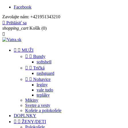
Facebook
Zavolajte nám:
+421951343210

Prihlásiť sa
shopping_cart
Košík
(0)



MUŽI


Bundy
softshell


Tričká
rashguard


Nohavice
legíny
vale tudo
tepláky
Mikiny
Svetre a vesty
Košele a polokošele
DOPLNKY


ŽENY/DETI
Polokošele