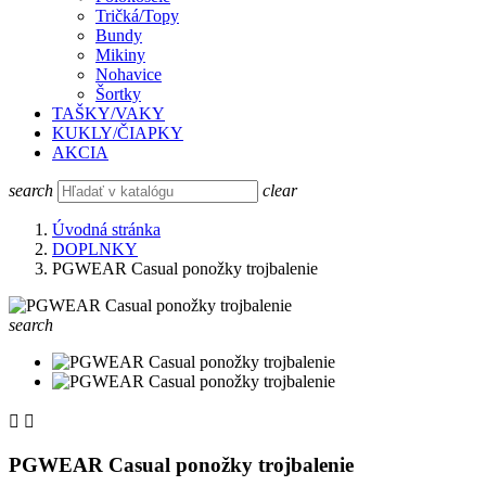
Tričká/Topy
Bundy
Mikiny
Nohavice
Šortky
TAŠKY/VAKY
KUKLY/ČIAPKY
AKCIA
search
clear
Úvodná stránka
DOPLNKY
PGWEAR Casual ponožky trojbalenie
search


PGWEAR Casual ponožky trojbalenie