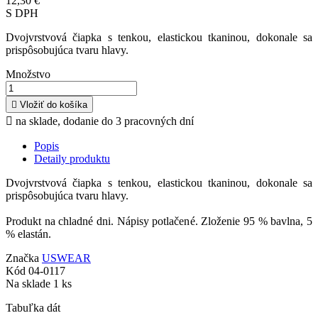
12,30 €
S DPH
Dvojvrstvová čiapka s tenkou, elastickou tkaninou, dokonale sa
prispôsobujúca tvaru hlavy.
Množstvo

Vložiť do košíka

na sklade, dodanie do 3 pracovných dní
Popis
Detaily produktu
Dvojvrstvová čiapka s tenkou, elastickou tkaninou, dokonale sa
prispôsobujúca tvaru hlavy.
Produkt na chladné dni. Nápisy potlačené. Zloženie 95 % bavlna, 5
% elastán.
Značka
USWEAR
Kód
04-0117
Na sklade
1 ks
Tabuľka dát