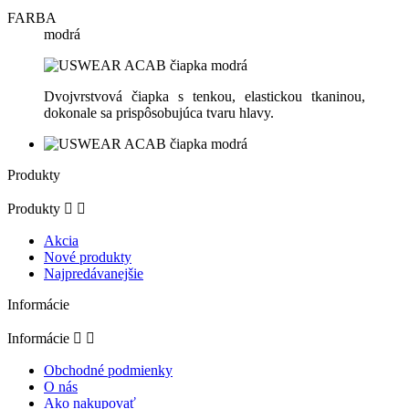
FARBA
modrá
Dvojvrstvová čiapka s tenkou, elastickou tkaninou,
dokonale sa prispôsobujúca tvaru hlavy.
Produkty
Produkty


Akcia
Nové produkty
Najpredávanejšie
Informácie
Informácie


Obchodné podmienky
O nás
Ako nakupovať