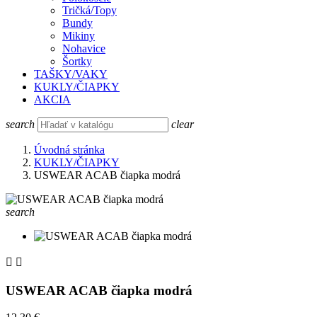
Tričká/Topy
Bundy
Mikiny
Nohavice
Šortky
TAŠKY/VAKY
KUKLY/ČIAPKY
AKCIA
search
clear
Úvodná stránka
KUKLY/ČIAPKY
USWEAR ACAB čiapka modrá
search


USWEAR ACAB čiapka modrá