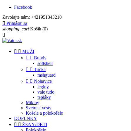
Facebook
Zavolajte nám:
+421951343210

Prihlásiť sa
shopping_cart
Košík
(0)



MUŽI


Bundy
softshell


Tričká
rashguard


Nohavice
legíny
vale tudo
tepláky
Mikiny
Svetre a vesty
Košele a polokošele
DOPLNKY


ŽENY/DETI
Polokošele