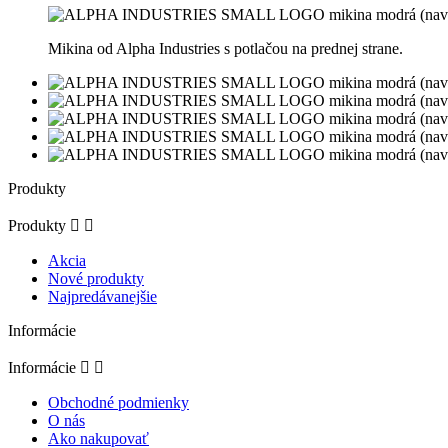
Mikina od Alpha Industries s potlačou na prednej strane.
Produkty
Produkty


Akcia
Nové produkty
Najpredávanejšie
Informácie
Informácie


Obchodné podmienky
O nás
Ako nakupovať