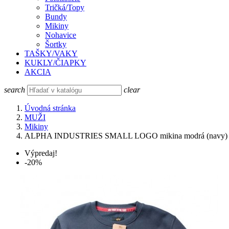
Tričká/Topy
Bundy
Mikiny
Nohavice
Šortky
TAŠKY/VAKY
KUKLY/ČIAPKY
AKCIA
search
clear
Úvodná stránka
MUŽI
Mikiny
ALPHA INDUSTRIES SMALL LOGO mikina modrá (navy) 
Výpredaj!
-20%