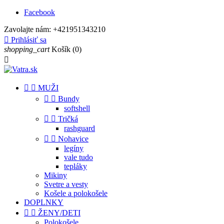
Facebook
Zavolajte nám:
+421951343210

Prihlásiť sa
shopping_cart
Košík
(0)



MUŽI


Bundy
softshell


Tričká
rashguard


Nohavice
legíny
vale tudo
tepláky
Mikiny
Svetre a vesty
Košele a polokošele
DOPLNKY


ŽENY/DETI
Polokošele