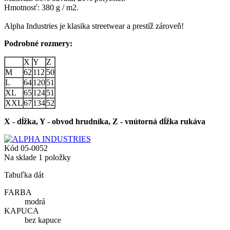
Hmotnosť: 380 g / m2.
Alpha Industries je klasika streetwear a prestíž zároveň!
Podrobné rozmery:
X
Y
Z
M
62
112
50
L
64
120
51
XL
65
124
51
XXL
67
134
52
X - dĺžka, Y - obvod hrudníka, Z - vnútorná dĺžka rukáva
Kód
05-0052
Na sklade
1 položky
Tabuľka dát
FARBA
modrá
KAPUCA
bez kapuce