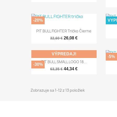
-20%
VYP

Rýchly náhľad
PIT BULL FIGHTER Tričko Čierne
26,08 €
32,60 €
VÝPREDAJ!
-5%

Rýchly náhľad
PIT BULL SMALL LOGO 18...
-30%
44,34 €
63,35 €
Zobrazuje sa 1-12 z 13 položiek