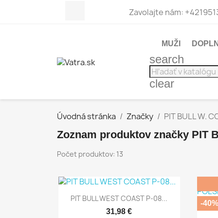
Facebook
Zavolajte nám:
+421951
MUŽI
DOPL
search
clear
Úvodná stránka
Značky
PIT BULL W. 
Zoznam produktov značky PIT
Počet produktov: 13

Rýchly náhľad
PIT BULL WEST COAST P-08...
-40
PIT
31,98 €