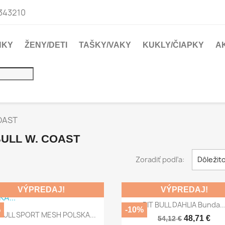
343210
NKY
ŽENY/DETI
TAŠKY/VAKY
KUKLY/ČIAPKY
A
COAST
 BULL W. COAST
Zoradiť podľa:
Dôležit
VÝPREDAJ!
VÝPREDAJ!

Rýchly náhľad
PIT BULL DAHLIA Bunda..
%
-10%

Rýchly náhľad
 BULL SPORT MESH POLSKA...
48,71 €
54,12 €